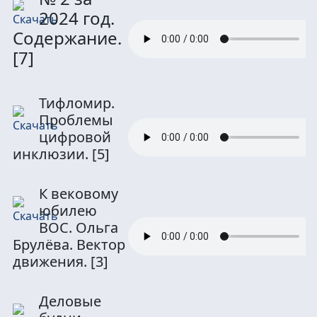
2024 год.
Содержание.
[7]
Тифломир.
Проблемы
цифровой
инклюзии.
[5]
К вековому
юбилею
ВОС. Ольга
Брулёва. Вектор
движения.
[3]
Деловые