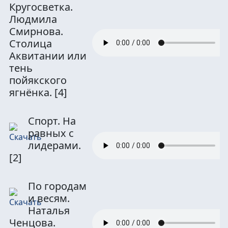
Кругосветка.
Людмила
Смирнова.
Столица
Аквитании или
тень
пойякского
ягнёнка.
[4]
Спорт. На
равных с
лидерами.
[2]
По городам
и весям.
Наталья
Ченцова.