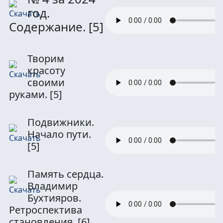
год.
Содержание.
[5]
Творим
красоту
своими
руками.
[5]
Подвижники.
Начало пути.
[5]
Память сердца.
Владимир
Бухтияров.
Ретроспектива
становления.
[6]