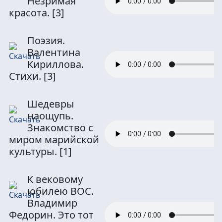
Незримая
красота.
[3]
Поэзия.
Валентина
Кириллова.
Стихи.
[3]
Шедевры
наощупь.
Знакомство с
миром марийской
культуры.
[1]
К вековому
юбилею ВОС.
Владимир
Федорин. Это тот