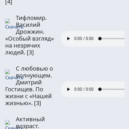
[4]
Тифломир.
Василий
Дрожжин.
«Особый взгляд»
на незрячих
людей.
[3]
С любовью о
волнующем.
Дмитрий
Гостищев. По
жизни с «Нашей
жизнью».
[3]
Активный
возраст.