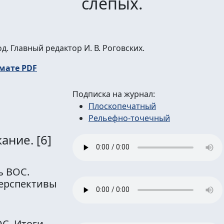
слепых.
од. Главный редактор И. В. Роговских.
мате PDF
Подписка на журнал:
Плоскопечатный
Рельефно-точечный
жание.
[6]
ь ВОС.
перспективы
С. Итоги