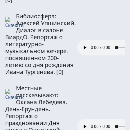
Библиосфера:
Алексей Упшинский.
Диалог в салоне
ВиардО. Репортаж о
литературно-
музыкальном вечере,
посвященном 200-
летию со дня рождения
Ивана Тургенева.
[0]
Местные
рассказывают:
Оксана Лебедева.
День-Ерундень.
Репортаж о
праздновании Дня
смеха в Охтинской