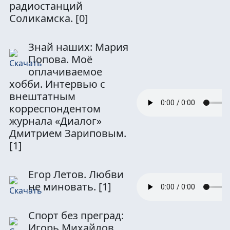
радиостанций
Соликамска.
[0]
Знай наших: Мария
Попова. Моё
оплачиваемое
хобби. Интервью с
внештатным
корреспондентом
журнала «Диалог»
Дмитрием Зариповым.
[1]
Егор Летов. Любви
не миновать.
[1]
Спорт без преград:
Игорь Михайлов.