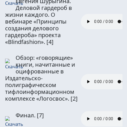
Евгения Шурыгина.
Деловой гардероб в
жизни каждого. О
вебинаре «Принципы
создания делового
гардероба» проекта
«Blindfashion».
[4]
Обзор: «говорящие»
книги, начитанные и
оцифрованные в
Издательско-
полиграфическом
тифлоинформационном
комплексе «Логосвос».
[2]
Финал.
[7]