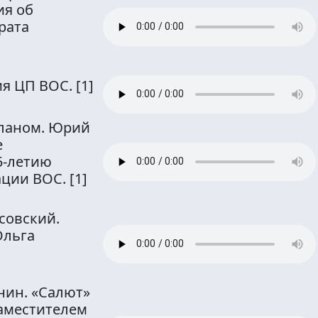
ия об
рата
ия ЦП ВОС.
[1]
ланом. Юрий
е
5-летию
ации ВОС.
[1]
совский.
Ольга
нин. «Салют»
заместителем