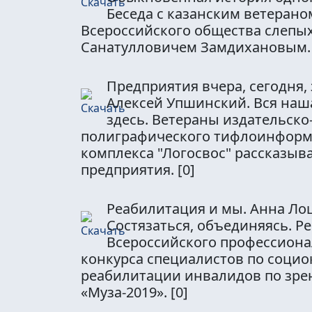
Беседа с казанским ветерано
Всероссийского общества слепы
Санатулловичем Замдихановым
Предприятия вчера, сегодня, 
Алексей Упшинский. Вся наша
здесь. Ветераны издательско
полиграфического тифлоинфор
комплекса "Логосвос" рассказыв
предприятия.
[0]
Реабилитация и мы. Анна Ло
Состязаться, объединяясь. Р
Всероссийского профессион
конкурса специалистов по социо
реабилитации инвалидов по зр
«Муза-2019».
[0]