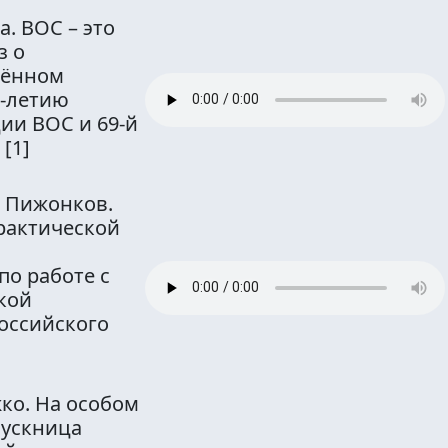
. ВОС – это
з о
щённом
5-летию
ии ВОС и 69-й
.
[1]
 Пижонков.
практической
по работе с
кой
оссийского
ко. На особом
пускница