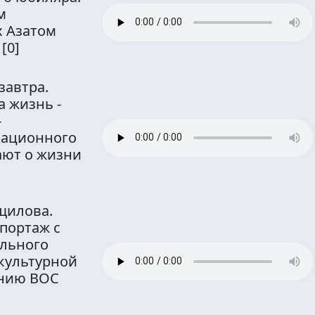
м
х Азатом
.
[0]
завтра.
 жизнь -
-
мационного
ают о жизни
щилова.
епортаж с
ального
культурной
ению ВОС