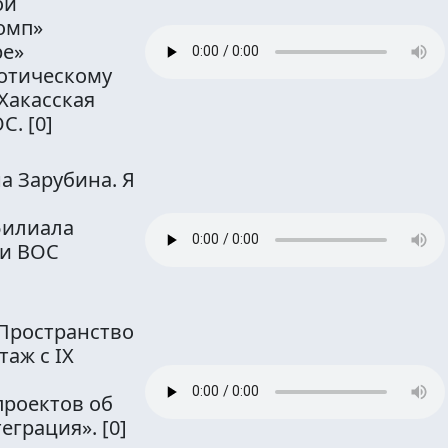
ой
омп»
ре»
иотическому
Хакасская
ОС.
[0]
а Зарубина. Я
филиала
ии ВОС
Пространство
аж с IX
проектов об
теграция».
[0]