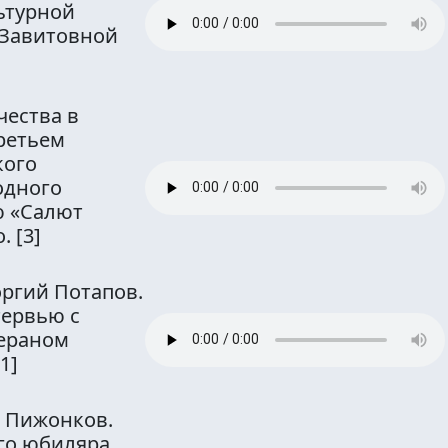
ьтурной
 Завитовной
чества в
третьем
кого
одного
ю «Салют
о.
[3]
ргий Потапов.
тервью с
ераном
[1]
 Пижонков.
го юбиляра.