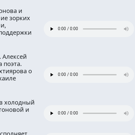
онова и
ие зорких
и,
поддержки
. Алексей
 поэта.
хтиярова о
хаиле
 в холодный
тоновой и
Исполняет