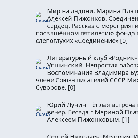
Мир на ладони. Марина Плат
Алексей Пижонков. Соединен
сердец. Рассказ о мероприяти
посвящённом пятилетию фонда 
слепоглухих «Соединение»
[0]
Литературный клуб «Родник»
Упшинский. Непростая работа
Воспоминания Владимира Бу
члене Союза писателей СССР Ми
Суворове.
[0]
Юрий Лунин. Тёплая встреча
вечер. Беседа с Мариной Пла
Алексеем Пижонковым.
[1]
Сергей Николаев. Мелодия. 