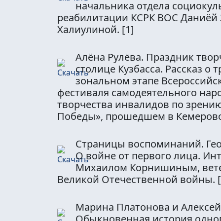
начальника отдела социокул
реабилитации КСРК ВОС Даниёй
Халиулиной.
[1]
Алёна Рулёва. Праздник твор
столице Кузбасса. Рассказ о 
зональном этапе Всероссийс
фестиваля самодеятельного нар
творчества инвалидов по зрени
Победы», прошедшем в Кемеров
Страницы воспоминаний. Гео
О войне от первого лица. Ин
Михаилом Корнишиным, вет
Великой Отечественной войны.
Марина Платонова и Алексей
Обыкновенная история одно