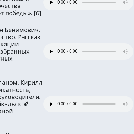
рчества
т победы».
[6]
ин Бенимович.
ство. Рассказ
икации
избранных
тных
ланом. Кирилл
икатность,
руководителя.
йкальской
аной