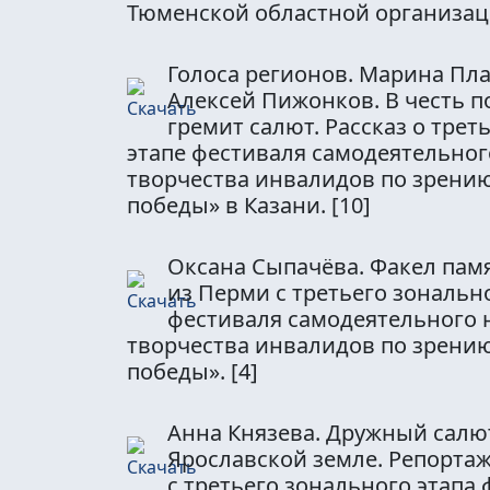
Тюменской областной организа
Голоса регионов. Марина Пл
Алексей Пижонков. В честь 
гремит салют. Рассказ о тре
этапе фестиваля самодеятельног
творчества инвалидов по зрени
победы» в Казани.
[10]
Оксана Сыпачёва. Факел пам
из Перми с третьего зональн
фестиваля самодеятельного 
творчества инвалидов по зрени
победы».
[4]
Анна Князева. Дружный салю
Ярославской земле. Репортаж
с третьего зонального этапа