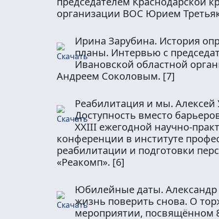
председателем Краснодарской к
организации ВОС Юрием Третья
Ирина Зарубина. История оп
планы. Интервью с председа
Ивановской областной орга
Андреем Соколовым.
[7]
Реабилитация и мы. Алексей
Доступность вместо барьеров
XXIII ежегодной научно-прак
конференции в институте профе
реабилитации и подготовки пер
«Реакомп».
[6]
Юбилейные даты. Александр Г
жизнь поверить снова. О то
мероприятии, посвящённом 