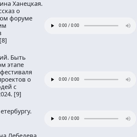
ина Ханецкая.
ссказ о
ком форуме
им
в
[8]
ий. Быть
ом этапе
 фестиваля
проектов о
дей с
2024.
[9]
етербургу.
на Лебедева.