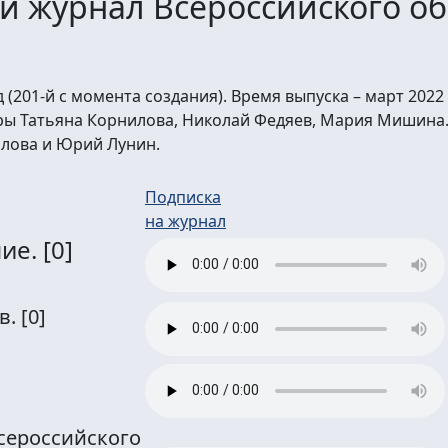
й журнал Всероссийского об
д (201-й с момента создания). Время выпуска – март 2022 
ры Татьяна Корнилова, Николай Федяев, Мария Мишина
лова и Юрий Лунин.
Подписка
на журнал
ние.
[0]
в.
[0]
сероссийского