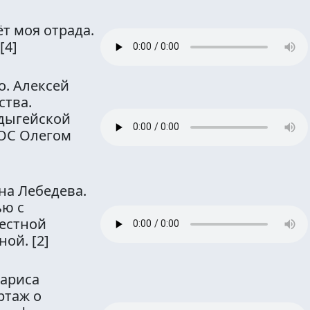
т моя отрада.
[4]
о. Алексей
ства.
дыгейской
ОС Олегом
на Лебедева.
ью с
естной
иной.
[2]
Лариса
ртаж о