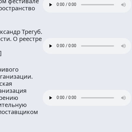
ом фестивале
ространство
ксандр Трегуб.
ти. О реестре
]
чивого
ганизации.
ская
анизация
зрению
ительную
 поставщиком