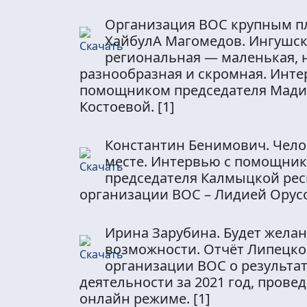
Организация ВОС крупным п
ХайбулА Магомедов. Ингушс
региональная — маленькая, н
разнообразная и скромная. Инте
помощником председателя Мад
Костоевой.
[1]
Константин Бенимович. Чело
месте. Интервью с помощни
председателя Калмыцкой ре
организации ВОС – Лидией Орус
Ирина Зарубина. Будет желан
возможности. Отчёт Липецко
организации ВОС о результат
деятельности за 2021 год, прове
онлайн режиме.
[1]