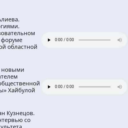
лиева.
огиями.
зовательном
 форуме
ой областной
ы новыми
ателем
 общественной
ы» Хайбулой
ан Кузнецов.
нтервью со
культета