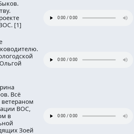
Быков.
тву.
роекте
 ВОС.
[1]
е
уководителю.
ологодской
 Ольгой
арина
ов. Всё
с ветераном
зации ВОС,
ом в
ьной
дящих Зоей