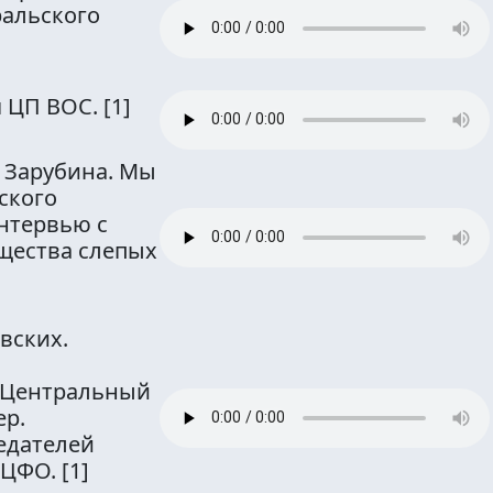
ральского
я ЦП ВОС.
[1]
 Зарубина. Мы
ского
нтервью с
щества слепых
вских.
 Центральный
ер.
едателей
 ЦФО.
[1]