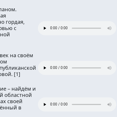
ланом.
кая
о гордая,
рвью с
иной
век на своём
ком
спубликанской
овой.
[1]
ие – найдём и
й областной
ах своей
дённый в