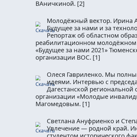
ВАничкиной.
[2]
Молодёжный вектор. Ирина А
Будущее за нами и за технол
Репортаж об областном обра
реабилитационном молодёжном
«Будущее за нами 2021» Тюменск
организации ВОС.
[1]
Олеся Гавриленко. Мы полн
идеями. Интервью с председ
Дагестанской региональной
организации «Молодые инвалид
Магомедовым.
[1]
Светлана Ануфриенко и Степ
Увлечение — родной край. И
студентом исторического фа